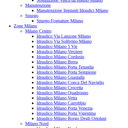
Sostituzione Vasca da Bagno Milano
Manutenzione
Manutenzione Impianti Idraulici Milano
Spurgo
Spurgo Fognature Milano
Zone Milano
Milano Centro
Idraulico Via Lanzone Milano
Idraulico Via Solferino Milano
Idraulico Milano 5 Vie
Idraulico Milano Verziere
Idraulico Milano Cordusio
Idraulico Milano Brera
Idraulico Milano Porta Tenaglia
Idraulico Milano Porta Sempione
Idraulico Milano Guastalla
Idraulico Milano Conca Del Naviglio
Idraulico Milano Crocetta
Idraulico Milano Quadronno
Idraulico Milano Vetra
Idraulico Milano Carrobbio
Idraulico Milano Porta Venezia
Idraulico Milano Porta Vigentina
Idraulico Milano Borgo Degli Ortolani
Milano Nord