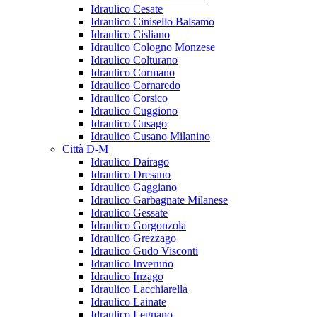
Idraulico Cesate
Idraulico Cinisello Balsamo
Idraulico Cisliano
Idraulico Cologno Monzese
Idraulico Colturano
Idraulico Cormano
Idraulico Cornaredo
Idraulico Corsico
Idraulico Cuggiono
Idraulico Cusago
Idraulico Cusano Milanino
Città D-M
Idraulico Dairago
Idraulico Dresano
Idraulico Gaggiano
Idraulico Garbagnate Milanese
Idraulico Gessate
Idraulico Gorgonzola
Idraulico Grezzago
Idraulico Gudo Visconti
Idraulico Inveruno
Idraulico Inzago
Idraulico Lacchiarella
Idraulico Lainate
Idraulico Legnano