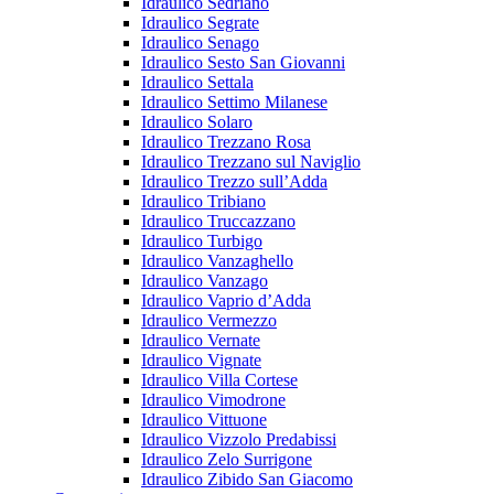
Idraulico Sedriano
Idraulico Segrate
Idraulico Senago
Idraulico Sesto San Giovanni
Idraulico Settala
Idraulico Settimo Milanese
Idraulico Solaro
Idraulico Trezzano Rosa
Idraulico Trezzano sul Naviglio
Idraulico Trezzo sull’Adda
Idraulico Tribiano
Idraulico Truccazzano
Idraulico Turbigo
Idraulico Vanzaghello
Idraulico Vanzago
Idraulico Vaprio d’Adda
Idraulico Vermezzo
Idraulico Vernate
Idraulico Vignate
Idraulico Villa Cortese
Idraulico Vimodrone
Idraulico Vittuone
Idraulico Vizzolo Predabissi
Idraulico Zelo Surrigone
Idraulico Zibido San Giacomo