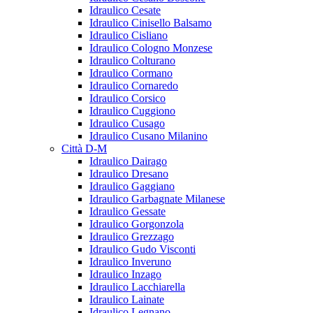
Idraulico Cesate
Idraulico Cinisello Balsamo
Idraulico Cisliano
Idraulico Cologno Monzese
Idraulico Colturano
Idraulico Cormano
Idraulico Cornaredo
Idraulico Corsico
Idraulico Cuggiono
Idraulico Cusago
Idraulico Cusano Milanino
Città D-M
Idraulico Dairago
Idraulico Dresano
Idraulico Gaggiano
Idraulico Garbagnate Milanese
Idraulico Gessate
Idraulico Gorgonzola
Idraulico Grezzago
Idraulico Gudo Visconti
Idraulico Inveruno
Idraulico Inzago
Idraulico Lacchiarella
Idraulico Lainate
Idraulico Legnano