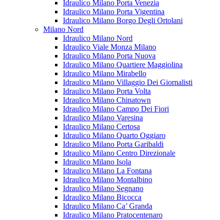
Idraulico Milano Porta Venezia
Idraulico Milano Porta Vigentina
Idraulico Milano Borgo Degli Ortolani
Milano Nord
Idraulico Milano Nord
Idraulico Viale Monza Milano
Idraulico Milano Porta Nuova
Idraulico Milano Quartiere Maggiolina
Idraulico Milano Mirabello
Idraulico Milano Villaggio Dei Giornalisti
Idraulico Milano Porta Volta
Idraulico Milano Chinatown
Idraulico Milano Campo Dei Fiori
Idraulico Milano Varesina
Idraulico Milano Certosa
Idraulico Milano Quarto Oggiaro
Idraulico Milano Porta Garibaldi
Idraulico Milano Centro Direzionale
Idraulico Milano Isola
Idraulico Milano La Fontana
Idraulico Milano Montalbino
Idraulico Milano Segnano
Idraulico Milano Bicocca
Idraulico Milano Ca’ Granda
Idraulico Milano Pratocentenaro