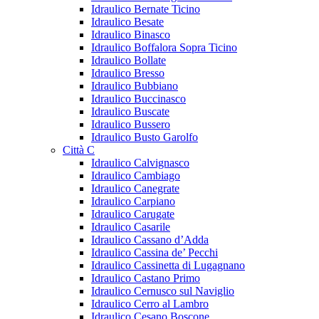
Idraulico Bernate Ticino
Idraulico Besate
Idraulico Binasco
Idraulico Boffalora Sopra Ticino
Idraulico Bollate
Idraulico Bresso
Idraulico Bubbiano
Idraulico Buccinasco
Idraulico Buscate
Idraulico Bussero
Idraulico Busto Garolfo
Città C
Idraulico Calvignasco
Idraulico Cambiago
Idraulico Canegrate
Idraulico Carpiano
Idraulico Carugate
Idraulico Casarile
Idraulico Cassano d’Adda
Idraulico Cassina de’ Pecchi
Idraulico Cassinetta di Lugagnano
Idraulico Castano Primo
Idraulico Cernusco sul Naviglio
Idraulico Cerro al Lambro
Idraulico Cesano Boscone