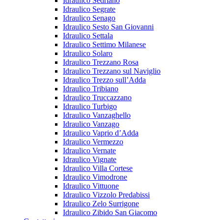
Idraulico Sedriano
Idraulico Segrate
Idraulico Senago
Idraulico Sesto San Giovanni
Idraulico Settala
Idraulico Settimo Milanese
Idraulico Solaro
Idraulico Trezzano Rosa
Idraulico Trezzano sul Naviglio
Idraulico Trezzo sull’Adda
Idraulico Tribiano
Idraulico Truccazzano
Idraulico Turbigo
Idraulico Vanzaghello
Idraulico Vanzago
Idraulico Vaprio d’Adda
Idraulico Vermezzo
Idraulico Vernate
Idraulico Vignate
Idraulico Villa Cortese
Idraulico Vimodrone
Idraulico Vittuone
Idraulico Vizzolo Predabissi
Idraulico Zelo Surrigone
Idraulico Zibido San Giacomo