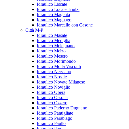
Idraulico Liscate
Idraulico Locate Triulzi
Idraulico Magenta
Idraulico Magnago
Idraulico Marcallo con Casone
Città M-P
Idraulico Masate
Idraulico Mediglia
Idraulico Melegnano
Idraulico Melzo
Idraulico Mesero
Idraulico Morimondo
Idraulico Motta Visconti
Idraulico Nerviano
Idraulico Nosate
Idraulico Novate Milanese
Idraulico Noviglio
Idraulico Opera
Idraulico Ossona
Idraulico Ozzero
Idraulico Paderno Dugnano
Idraulico Pantigliate
Idraulico Parabiago
Idraulico Paullo
Idraulico Pero