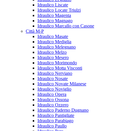
Idraulico Liscate
Idraulico Locate Triulzi
Idraulico Magenta
Idraulico Magnago
Idraulico Marcallo con Casone
Città M-P
Idraulico Masate
Idraulico Mediglia
Idraulico Melegnano
Idraulico Melzo
Idraulico Mesero
Idraulico Morimondo
Idraulico Motta Visconti
Idraulico Nerviano
Idraulico Nosate
Idraulico Novate Milanese
Idraulico Noviglio
Idraulico Opera
Idraulico Ossona
Idraulico Ozzero
Idraulico Paderno Dugnano
Idraulico Pantigliate
Idraulico Parabiago
Idraulico Paullo