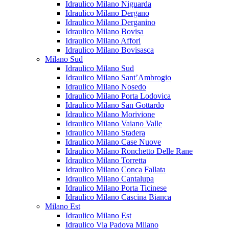
Idraulico Milano Niguarda
Idraulico Milano Dergano
Idraulico Milano Derganino
Idraulico Milano Bovisa
Idraulico Milano Affori
Idraulico Milano Bovisasca
Milano Sud
Idraulico Milano Sud
Idraulico Milano Sant’Ambrogio
Idraulico Milano Nosedo
Idraulico Milano Porta Lodovica
Idraulico Milano San Gottardo
Idraulico Milano Morivione
Idraulico Milano Vaiano Valle
Idraulico Milano Stadera
Idraulico Milano Case Nuove
Idraulico Milano Ronchetto Delle Rane
Idraulico Milano Torretta
Idraulico Milano Conca Fallata
Idraulico Milano Cantalupa
Idraulico Milano Porta Ticinese
Idraulico Milano Cascina Bianca
Milano Est
Idraulico Milano Est
Idraulico Via Padova Milano