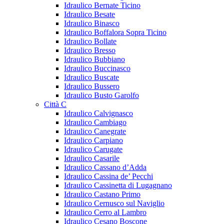
Idraulico Bernate Ticino
Idraulico Besate
Idraulico Binasco
Idraulico Boffalora Sopra Ticino
Idraulico Bollate
Idraulico Bresso
Idraulico Bubbiano
Idraulico Buccinasco
Idraulico Buscate
Idraulico Bussero
Idraulico Busto Garolfo
Città C
Idraulico Calvignasco
Idraulico Cambiago
Idraulico Canegrate
Idraulico Carpiano
Idraulico Carugate
Idraulico Casarile
Idraulico Cassano d’Adda
Idraulico Cassina de’ Pecchi
Idraulico Cassinetta di Lugagnano
Idraulico Castano Primo
Idraulico Cernusco sul Naviglio
Idraulico Cerro al Lambro
Idraulico Cesano Boscone