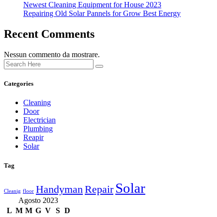
Newest Cleaning Equipment for House 2023
Repairing Old Solar Pannels for Grow Best Energy
Recent Comments
Nessun commento da mostrare.
Categories
Cleaning
Door
Electrician
Plumbing
Reapir
Solar
Tag
Solar
Handyman
Repair
Cleanig
floor
Agosto 2023
L
M
M
G
V
S
D