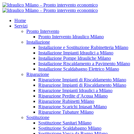
Home
Servizi
Pronto Intervento
Pronto Intervento Idraulico Milano
Installazione
Installazione e Sostituzione Rubinetteria Milano
Installazione Impianti Idraulici a Milano
Installazione Pompe Idrauliche Milano
Installazione Riscaldamento a Pavimento Milano
Installazione Scaldabagno Elettrico Milano
Riparazione
Riparazione Impianti di Riscaldamento Milano
Riparazione Impianti di Riscaldamento Milano
Riparazione Impianti Idraulici a Milano
Riparazione Perdite d’Acqua Milano
Riparazione Rubinetti Milano
Riparazione Scarichi Intasati Milano
Riparazione Tubature Milano
Sostituzione
Sostituzione Sanitari Milano
Sostituzione Scaldabagno Milano
Sostituzione Vasca da Bagno Milano