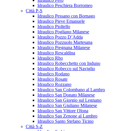
Idraulico Pero
Idraulico Peschiera Borromeo
Città P-S
Idraulico Pessano con Bornago
Idraulico Pieve Emanuele
Idraulico Pioltello
Idraulico Pogliano Milanese
Idraulico Pozzo D’Adda
Idraulico Pozzuolo Martesana
Idraulico Pregnana Milanese
Idraulico Rescaldina
Idraulico Rho
Idraulico Robecchetto con Induno
Idraulico Robecco sul Naviglio
Idraulico Rodano
Idraulico Rosate
Idraulico Rozzano
Idraulico San Colombano al Lambro
Idraulico San Donato Milanese
Idraulico San Giorgio sul Legnano
Idraulico San Giuliano Milanese
Idraulico San Vittore Olona
Idraulico San Zenone al Lambro
Idraulico Santo Stefano Ticino
Città S-Z