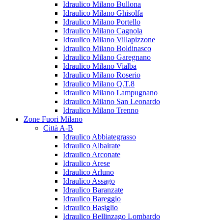
Idraulico Milano Bullona
Idraulico Milano Ghisolfa
Idraulico Milano Portello
Idraulico Milano Cagnola
Idraulico Milano Villapizzone
Idraulico Milano Boldinasco
Idraulico Milano Garegnano
Idraulico Milano Vialba
Idraulico Milano Roserio
Idraulico Milano Q.T.8
Idraulico Milano Lampugnano
Idraulico Milano San Leonardo
Idraulico Milano Trenno
Zone Fuori Milano
Città A-B
Idraulico Abbiategrasso
Idraulico Albairate
Idraulico Arconate
Idraulico Arese
Idraulico Arluno
Idraulico Assago
Idraulico Baranzate
Idraulico Bareggio
Idraulico Basiglio
Idraulico Bellinzago Lombardo