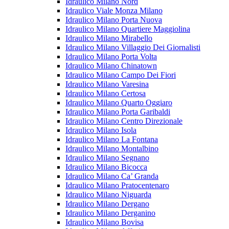
Idraulico Milano Nord
Idraulico Viale Monza Milano
Idraulico Milano Porta Nuova
Idraulico Milano Quartiere Maggiolina
Idraulico Milano Mirabello
Idraulico Milano Villaggio Dei Giornalisti
Idraulico Milano Porta Volta
Idraulico Milano Chinatown
Idraulico Milano Campo Dei Fiori
Idraulico Milano Varesina
Idraulico Milano Certosa
Idraulico Milano Quarto Oggiaro
Idraulico Milano Porta Garibaldi
Idraulico Milano Centro Direzionale
Idraulico Milano Isola
Idraulico Milano La Fontana
Idraulico Milano Montalbino
Idraulico Milano Segnano
Idraulico Milano Bicocca
Idraulico Milano Ca’ Granda
Idraulico Milano Pratocentenaro
Idraulico Milano Niguarda
Idraulico Milano Dergano
Idraulico Milano Derganino
Idraulico Milano Bovisa