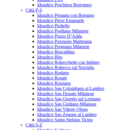
Idraulico Peschiera Borromeo
Città P-S
Idraulico Pessano con Bornago
Idraulico Pieve Emanuele
Idraulico Pioltello
Idraulico Pogliano Milanese
Idraulico Pozzo D’Adda
Idraulico Pozzuolo Martesana
Idraulico Pregnana Milanese
Idraulico Rescaldina
Idraulico Rho
Idraulico Robecchetto con Induno
Idraulico Robecco sul Naviglio
Idraulico Rodano
Idraulico Rosate
Idraulico Rozzano
Idraulico San Colombano al Lambro
Idraulico San Donato Milanese
Idraulico San Giorgio sul Legnano
Idraulico San Giuliano Milanese
Idraulico San Vittore Olona
Idraulico San Zenone al Lambro
Idraulico Santo Stefano Ticino
Città S-Z