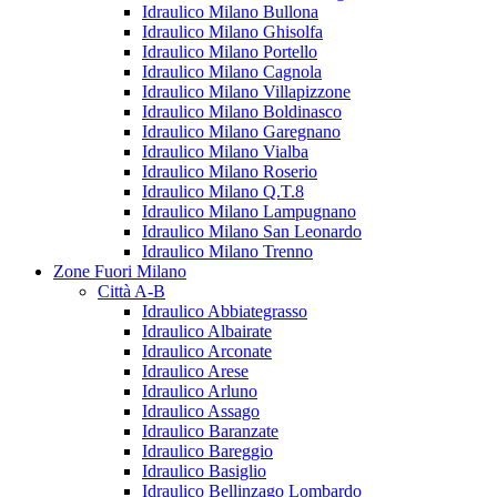
Idraulico Milano Bullona
Idraulico Milano Ghisolfa
Idraulico Milano Portello
Idraulico Milano Cagnola
Idraulico Milano Villapizzone
Idraulico Milano Boldinasco
Idraulico Milano Garegnano
Idraulico Milano Vialba
Idraulico Milano Roserio
Idraulico Milano Q.T.8
Idraulico Milano Lampugnano
Idraulico Milano San Leonardo
Idraulico Milano Trenno
Zone Fuori Milano
Città A-B
Idraulico Abbiategrasso
Idraulico Albairate
Idraulico Arconate
Idraulico Arese
Idraulico Arluno
Idraulico Assago
Idraulico Baranzate
Idraulico Bareggio
Idraulico Basiglio
Idraulico Bellinzago Lombardo