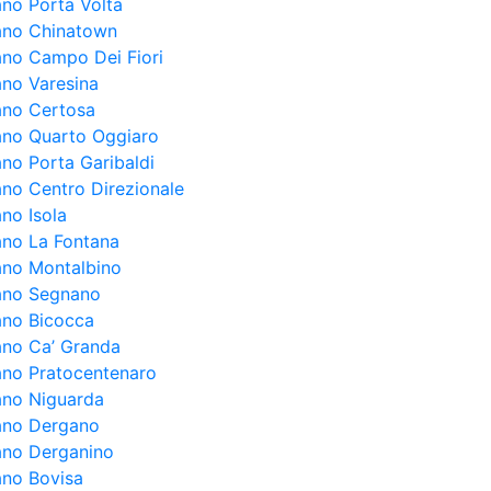
ano Porta Volta
lano Chinatown
lano Campo Dei Fiori
ano Varesina
lano Certosa
lano Quarto Oggiaro
ano Porta Garibaldi
lano Centro Direzionale
ano Isola
lano La Fontana
lano Montalbino
lano Segnano
lano Bicocca
lano Ca’ Granda
lano Pratocentenaro
lano Niguarda
lano Dergano
lano Derganino
ano Bovisa