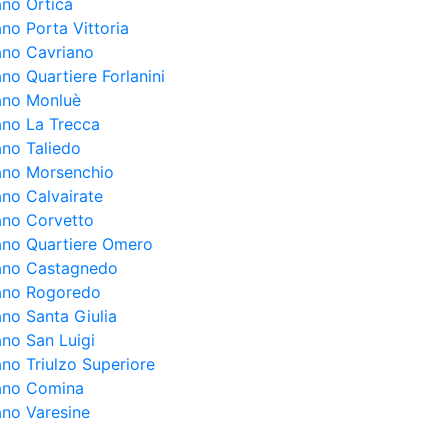
ano Ortica
ano Porta Vittoria
lano Cavriano
ano Quartiere Forlanini
lano Monluè
lano La Trecca
ano Taliedo
lano Morsenchio
ano Calvairate
lano Corvetto
lano Quartiere Omero
lano Castagnedo
lano Rogoredo
ano Santa Giulia
ano San Luigi
ano Triulzo Superiore
lano Comina
ano Varesine