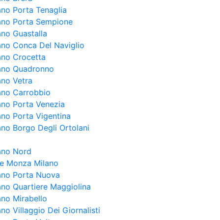
ano Porta Tenaglia
lano Porta Sempione
ano Guastalla
lano Conca Del Naviglio
lano Crocetta
lano Quadronno
ano Vetra
lano Carrobbio
lano Porta Venezia
ano Porta Vigentina
ano Borgo Degli Ortolani
lano Nord
ale Monza Milano
lano Porta Nuova
lano Quartiere Maggiolina
ano Mirabello
ano Villaggio Dei Giornalisti