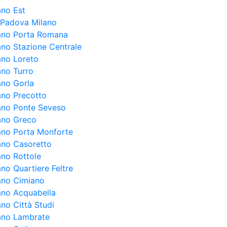
ano Est
a Padova Milano
lano Porta Romana
lano Stazione Centrale
ano Loreto
ano Turro
ano Gorla
lano Precotto
lano Ponte Seveso
lano Greco
lano Porta Monforte
lano Casoretto
ano Rottole
ano Quartiere Feltre
lano Cimiano
lano Acquabella
ano Città Studi
lano Lambrate