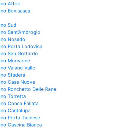
ano Affori
lano Bovisasca
lano Sud
lano Sant’Ambrogio
lano Nosedo
lano Porta Lodovica
lano San Gottardo
lano Morivione
ano Vaiano Valle
lano Stadera
lano Case Nuove
lano Ronchetto Delle Rane
ano Torretta
lano Conca Fallata
lano Cantalupa
ano Porta Ticinese
lano Cascina Bianca