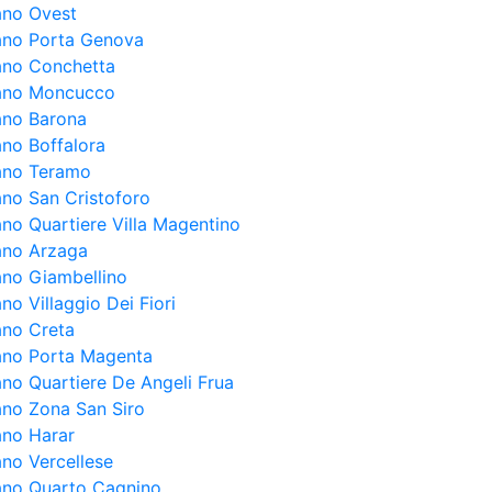
lano Ovest
lano Porta Genova
lano Conchetta
lano Moncucco
lano Barona
ano Boffalora
lano Teramo
ano San Cristoforo
ano Quartiere Villa Magentino
lano Arzaga
lano Giambellino
ano Villaggio Dei Fiori
ano Creta
lano Porta Magenta
ano Quartiere De Angeli Frua
lano Zona San Siro
ano Harar
ano Vercellese
lano Quarto Cagnino