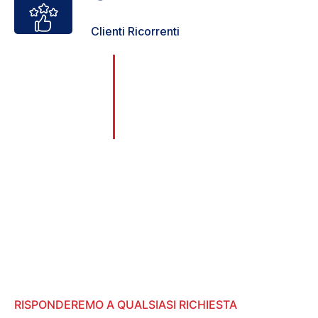
Clienti Ricorrenti
Il nostro Team è il più completo di
0
Milano. Gli Idraulici vengono scelti
+
con cura e meticolosità, rispettando
gli standard elevati che ci
prefissiamo.
Anni di esperienza
RISPONDEREMO A QUALSIASI RICHIESTA