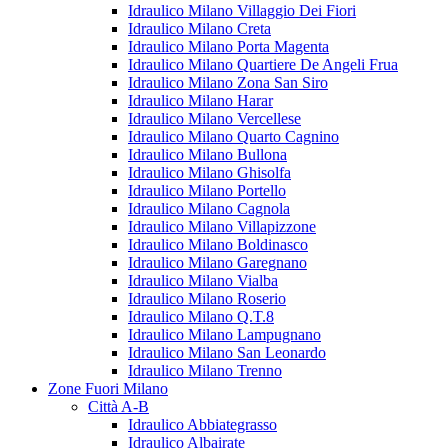
Idraulico Milano Villaggio Dei Fiori
Idraulico Milano Creta
Idraulico Milano Porta Magenta
Idraulico Milano Quartiere De Angeli Frua
Idraulico Milano Zona San Siro
Idraulico Milano Harar
Idraulico Milano Vercellese
Idraulico Milano Quarto Cagnino
Idraulico Milano Bullona
Idraulico Milano Ghisolfa
Idraulico Milano Portello
Idraulico Milano Cagnola
Idraulico Milano Villapizzone
Idraulico Milano Boldinasco
Idraulico Milano Garegnano
Idraulico Milano Vialba
Idraulico Milano Roserio
Idraulico Milano Q.T.8
Idraulico Milano Lampugnano
Idraulico Milano San Leonardo
Idraulico Milano Trenno
Zone Fuori Milano
Città A-B
Idraulico Abbiategrasso
Idraulico Albairate