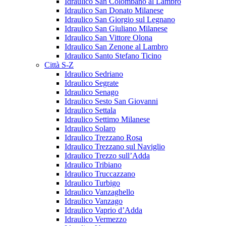
Idraulico San Colombano al Lambro
Idraulico San Donato Milanese
Idraulico San Giorgio sul Legnano
Idraulico San Giuliano Milanese
Idraulico San Vittore Olona
Idraulico San Zenone al Lambro
Idraulico Santo Stefano Ticino
Città S-Z
Idraulico Sedriano
Idraulico Segrate
Idraulico Senago
Idraulico Sesto San Giovanni
Idraulico Settala
Idraulico Settimo Milanese
Idraulico Solaro
Idraulico Trezzano Rosa
Idraulico Trezzano sul Naviglio
Idraulico Trezzo sull’Adda
Idraulico Tribiano
Idraulico Truccazzano
Idraulico Turbigo
Idraulico Vanzaghello
Idraulico Vanzago
Idraulico Vaprio d’Adda
Idraulico Vermezzo