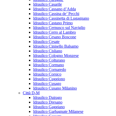
Idraulico Casarile
Idraulico Cassano d’Adda
Idraulico Cassina de’ Pecchi
Idraulico Cassinetta di Lugagnano
Idraulico Castano Primo
Idraulico Cernusco sul Naviglio
Idraulico Cerro al Lambro
Idraulico Cesano Boscone
Idraulico Cesate
Idraulico Cinisello Balsamo
Idraulico Cisliano
Idraulico Cologno Monzese
Idraulico Colturano
Idraulico Cormano
Idraulico Cornaredo
Idraulico Corsico
Idraulico Cuggiono
Idraulico Cusago
Idraulico Cusano Milanino
Città D-M
Idraulico Dairago
Idraulico Dresano
Idraulico Gaggiano
Idraulico Garbagnate Milanese