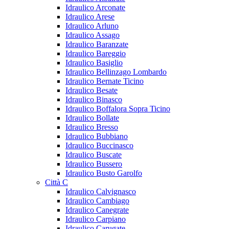
Idraulico Arconate
Idraulico Arese
Idraulico Arluno
Idraulico Assago
Idraulico Baranzate
Idraulico Bareggio
Idraulico Basiglio
Idraulico Bellinzago Lombardo
Idraulico Bernate Ticino
Idraulico Besate
Idraulico Binasco
Idraulico Boffalora Sopra Ticino
Idraulico Bollate
Idraulico Bresso
Idraulico Bubbiano
Idraulico Buccinasco
Idraulico Buscate
Idraulico Bussero
Idraulico Busto Garolfo
Città C
Idraulico Calvignasco
Idraulico Cambiago
Idraulico Canegrate
Idraulico Carpiano
Idraulico Carugate