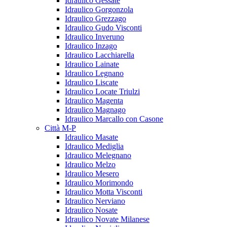
Idraulico Gessate
Idraulico Gorgonzola
Idraulico Grezzago
Idraulico Gudo Visconti
Idraulico Inveruno
Idraulico Inzago
Idraulico Lacchiarella
Idraulico Lainate
Idraulico Legnano
Idraulico Liscate
Idraulico Locate Triulzi
Idraulico Magenta
Idraulico Magnago
Idraulico Marcallo con Casone
Città M-P
Idraulico Masate
Idraulico Mediglia
Idraulico Melegnano
Idraulico Melzo
Idraulico Mesero
Idraulico Morimondo
Idraulico Motta Visconti
Idraulico Nerviano
Idraulico Nosate
Idraulico Novate Milanese