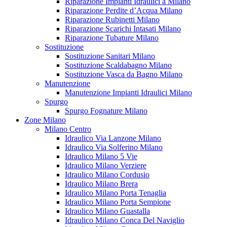
Riparazione Impianti Idraulici a Milano
Riparazione Perdite d’Acqua Milano
Riparazione Rubinetti Milano
Riparazione Scarichi Intasati Milano
Riparazione Tubature Milano
Sostituzione
Sostituzione Sanitari Milano
Sostituzione Scaldabagno Milano
Sostituzione Vasca da Bagno Milano
Manutenzione
Manutenzione Impianti Idraulici Milano
Spurgo
Spurgo Fognature Milano
Zone Milano
Milano Centro
Idraulico Via Lanzone Milano
Idraulico Via Solferino Milano
Idraulico Milano 5 Vie
Idraulico Milano Verziere
Idraulico Milano Cordusio
Idraulico Milano Brera
Idraulico Milano Porta Tenaglia
Idraulico Milano Porta Sempione
Idraulico Milano Guastalla
Idraulico Milano Conca Del Naviglio