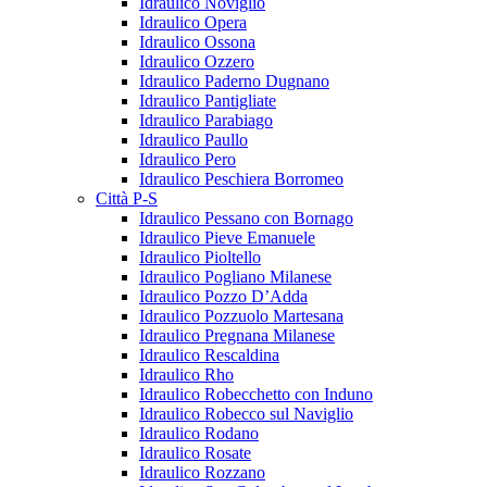
Idraulico Noviglio
Idraulico Opera
Idraulico Ossona
Idraulico Ozzero
Idraulico Paderno Dugnano
Idraulico Pantigliate
Idraulico Parabiago
Idraulico Paullo
Idraulico Pero
Idraulico Peschiera Borromeo
Città P-S
Idraulico Pessano con Bornago
Idraulico Pieve Emanuele
Idraulico Pioltello
Idraulico Pogliano Milanese
Idraulico Pozzo D’Adda
Idraulico Pozzuolo Martesana
Idraulico Pregnana Milanese
Idraulico Rescaldina
Idraulico Rho
Idraulico Robecchetto con Induno
Idraulico Robecco sul Naviglio
Idraulico Rodano
Idraulico Rosate
Idraulico Rozzano