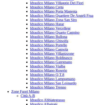
Idraulico Milano Villaggio Dei Fiori
Idraulico Milano Creta
Idraulico Milano Porta Magenta
Idraulico Milano Quartiere De Angeli Frua
Idraulico Milano Zona San Siro
Idraulico Milano Harar
Idraulico Milano Vercellese
Idraulico Milano Quarto Cagnino
Idraulico Milano Bullona
Idraulico Milano Ghisolfa
Idraulico Milano Portello
Idraulico Milano Cagnola
Idraulico Milano Villapizzone
Idraulico Milano Boldinasco
Idraulico Milano Garegnano
Idraulico Milano Vialba
Idraulico Milano Roserio
Idraulico Milano Q.T.8
Idraulico Milano Lampugnano
Idraulico Milano San Leonardo
Idraulico Milano Trenno
Zone Fuori Milano
Città A-B
Idraulico Abbiategrasso
Idraulico Albairate