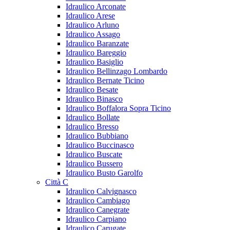
Idraulico Arconate
Idraulico Arese
Idraulico Arluno
Idraulico Assago
Idraulico Baranzate
Idraulico Bareggio
Idraulico Basiglio
Idraulico Bellinzago Lombardo
Idraulico Bernate Ticino
Idraulico Besate
Idraulico Binasco
Idraulico Boffalora Sopra Ticino
Idraulico Bollate
Idraulico Bresso
Idraulico Bubbiano
Idraulico Buccinasco
Idraulico Buscate
Idraulico Bussero
Idraulico Busto Garolfo
Città C
Idraulico Calvignasco
Idraulico Cambiago
Idraulico Canegrate
Idraulico Carpiano
Idraulico Carugate