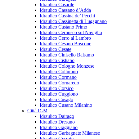
Idraulico Casarile
Idraulico Cassano d’Adda
Idraulico Cassina de’ Pecchi
Idraulico Cassinetta di Lugagnano
Idraulico Castano Primo
Idraulico Cernusco sul Naviglio
Idraulico Cerro al Lambro
Idraulico Cesano Boscone
Idraulico Cesate
Idraulico Cinisello Balsamo
Idraulico Cisliano
Idraulico Cologno Monzese
Idraulico Colturano
Idraulico Cormano
Idraulico Cornaredo
Idraulico Corsico
Idraulico Cuggiono
Idraulico Cusago
Idraulico Cusano Milanino
Città D-M
Idraulico Dairago
Idraulico Dresano
Idraulico Gaggiano
Idraulico Garbagnate Milanese
Idraulico Gessate