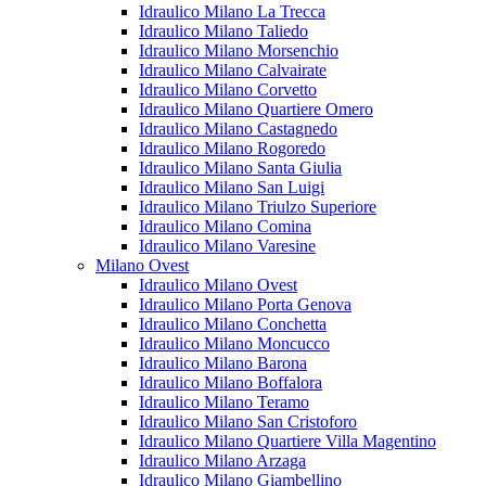
Idraulico Milano La Trecca
Idraulico Milano Taliedo
Idraulico Milano Morsenchio
Idraulico Milano Calvairate
Idraulico Milano Corvetto
Idraulico Milano Quartiere Omero
Idraulico Milano Castagnedo
Idraulico Milano Rogoredo
Idraulico Milano Santa Giulia
Idraulico Milano San Luigi
Idraulico Milano Triulzo Superiore
Idraulico Milano Comina
Idraulico Milano Varesine
Milano Ovest
Idraulico Milano Ovest
Idraulico Milano Porta Genova
Idraulico Milano Conchetta
Idraulico Milano Moncucco
Idraulico Milano Barona
Idraulico Milano Boffalora
Idraulico Milano Teramo
Idraulico Milano San Cristoforo
Idraulico Milano Quartiere Villa Magentino
Idraulico Milano Arzaga
Idraulico Milano Giambellino