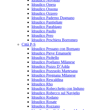
Idraulico Noviglio
Idraulico Opera
Idraulico Ossona
Idraulico Ozzero
Idraulico Paderno Dugnano
Idraulico Pantigliate
Idraulico Parabiago
Idraulico Paullo
Idraulico Pero
Idraulico Peschiera Borromeo
Città P-S
Idraulico Pessano con Bornago
Idraulico Pieve Emanuele
Idraulico Pioltello
Idraulico Pogliano Milanese
Idraulico Pozzo D’Adda
Idraulico Pozzuolo Martesana
Idraulico Pregnana Milanese
Idraulico Rescaldina
Idraulico Rho
Idraulico Robecchetto con Induno
Idraulico Robecco sul Naviglio
Idraulico Rodano
Idraulico Rosate
Idraulico Rozzano