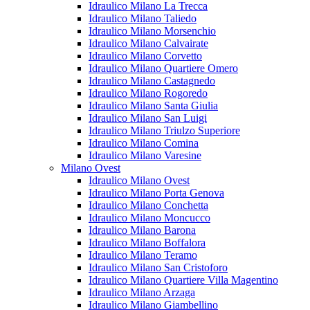
Idraulico Milano La Trecca
Idraulico Milano Taliedo
Idraulico Milano Morsenchio
Idraulico Milano Calvairate
Idraulico Milano Corvetto
Idraulico Milano Quartiere Omero
Idraulico Milano Castagnedo
Idraulico Milano Rogoredo
Idraulico Milano Santa Giulia
Idraulico Milano San Luigi
Idraulico Milano Triulzo Superiore
Idraulico Milano Comina
Idraulico Milano Varesine
Milano Ovest
Idraulico Milano Ovest
Idraulico Milano Porta Genova
Idraulico Milano Conchetta
Idraulico Milano Moncucco
Idraulico Milano Barona
Idraulico Milano Boffalora
Idraulico Milano Teramo
Idraulico Milano San Cristoforo
Idraulico Milano Quartiere Villa Magentino
Idraulico Milano Arzaga
Idraulico Milano Giambellino