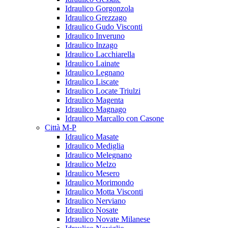
Idraulico Gorgonzola
Idraulico Grezzago
Idraulico Gudo Visconti
Idraulico Inveruno
Idraulico Inzago
Idraulico Lacchiarella
Idraulico Lainate
Idraulico Legnano
Idraulico Liscate
Idraulico Locate Triulzi
Idraulico Magenta
Idraulico Magnago
Idraulico Marcallo con Casone
Città M-P
Idraulico Masate
Idraulico Mediglia
Idraulico Melegnano
Idraulico Melzo
Idraulico Mesero
Idraulico Morimondo
Idraulico Motta Visconti
Idraulico Nerviano
Idraulico Nosate
Idraulico Novate Milanese