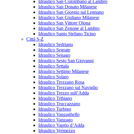
Idraulico San Colombano al Lambro
Idraulico San Donato Milanese
Idraulico San Giorgio sul Legnano
Idraulico San Giuliano Milanese
Idraulico San Vittore Olona
Idraulico San Zenone al Lambro
Idraulico Santo Stefano Ticino
Città S-Z
Idraulico Sedriano
Idraulico Segrate
Idraulico Senago
Idraulico Sesto San Giovanni
Idraulico Settala
Idraulico Settimo Milanese
Idraulico Solaro
Idraulico Trezzano Rosa
Idraulico Trezzano sul Naviglio
Idraulico Trezzo sull’Adda
Idraulico Tribiano
Idraulico Truccazzano
Idraulico Turbigo
Idraulico Vanzaghello
Idraulico Vanzago
Idraulico Vaprio d’Adda
Idraulico Vermezzo