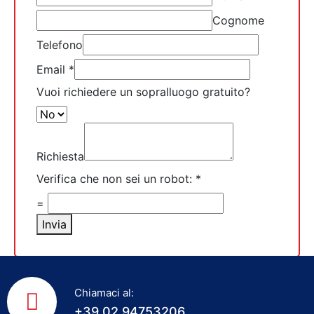
Cognome
Telefono
Email
*
Vuoi richiedere un sopralluogo gratuito?
Richiesta
Verifica che non sei un robot:
*
=
Invia
Chiamaci al:
+39 02 94753206