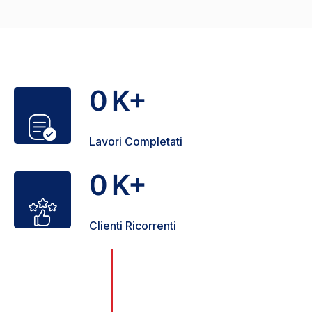
0
K+
Lavori Completati
0
K+
Clienti Ricorrenti
Il nostro Team è il più completo di
0
Milano. Gli Idraulici vengono scelti
+
con cura e meticolosità, rispettando
gli standard elevati che ci