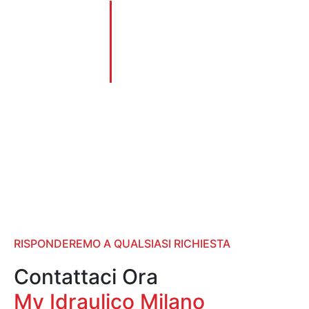
Il nostro Team è il più completo di
0
Milano. Gli Idraulici vengono scelti
+
con cura e meticolosità, rispettando
gli standard elevati che ci
prefissiamo.
Anni di esperienza
RISPONDEREMO A QUALSIASI RICHIESTA
Contattaci Ora
My Idraulico Milano