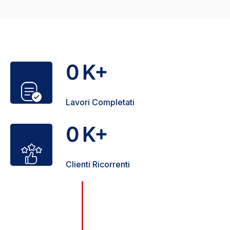
0
K+
Lavori Completati
0
K+
Clienti Ricorrenti
Il nostro Team è il più completo di
0
Milano. Gli Idraulici vengono scelti
+
con cura e meticolosità, rispettando
gli standard elevati che ci