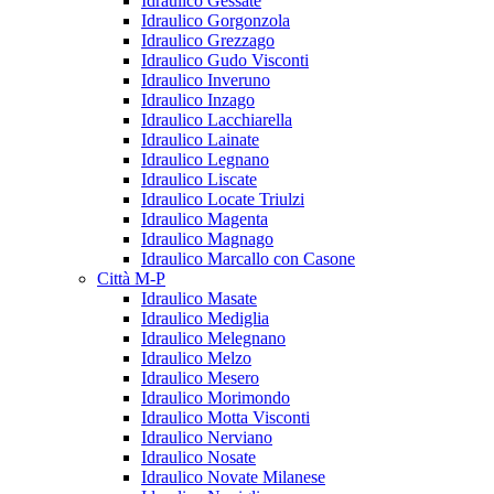
Idraulico Gessate
Idraulico Gorgonzola
Idraulico Grezzago
Idraulico Gudo Visconti
Idraulico Inveruno
Idraulico Inzago
Idraulico Lacchiarella
Idraulico Lainate
Idraulico Legnano
Idraulico Liscate
Idraulico Locate Triulzi
Idraulico Magenta
Idraulico Magnago
Idraulico Marcallo con Casone
Città M-P
Idraulico Masate
Idraulico Mediglia
Idraulico Melegnano
Idraulico Melzo
Idraulico Mesero
Idraulico Morimondo
Idraulico Motta Visconti
Idraulico Nerviano
Idraulico Nosate
Idraulico Novate Milanese