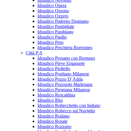
Idraulico Noviglio
Idraulico Opera
Idraulico Ossona
Idraulico Ozzero
Idraulico Paderno Dugnano
Idraulico Pantigliate
Idraulico Parabiago
Idraulico Paullo
Idraulico Pero
Idraulico Peschiera Borromeo
Città P-S
Idraulico Pessano con Bornago
Idraulico Pieve Emanuele
Idraulico Pioltello
Idraulico Pogliano Milanese
Idraulico Pozzo D’Adda
Idraulico Pozzuolo Martesana
Idraulico Pregnana Milanese
Idraulico Rescaldina
Idraulico Rho
Idraulico Robecchetto con Induno
Idraulico Robecco sul Naviglio
Idraulico Rodano
Idraulico Rosate
Idraulico Rozzano