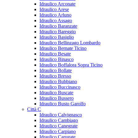
Idraulico Arconate
Idraulico Arese
Idraulico Arluno
Idraulico Assago
Idraulico Baranzate
Idraulico Bareggio
Idraulico Basiglio
Idraulico Bellinzago Lombardo
Idraulico Bernate Ticino
Idraulico Besate
Idraulico Binasco
Idraulico Boffalora Sopra Ticino
Idraulico Bollate
Idraulico Bresso
Idraulico Bubbiano
Idraulico Buccinasco
Idraulico Buscate
Idraulico Bussero
Idraulico Busto Garolfo
Città C
Idraulico Calvignasco
Idraulico Cambiago
Idraulico Canegrate
Idraulico Carpiano
Idraulico Carugate