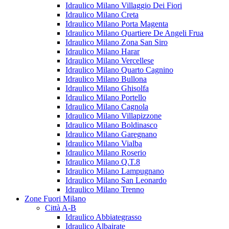
Idraulico Milano Villaggio Dei Fiori
Idraulico Milano Creta
Idraulico Milano Porta Magenta
Idraulico Milano Quartiere De Angeli Frua
Idraulico Milano Zona San Siro
Idraulico Milano Harar
Idraulico Milano Vercellese
Idraulico Milano Quarto Cagnino
Idraulico Milano Bullona
Idraulico Milano Ghisolfa
Idraulico Milano Portello
Idraulico Milano Cagnola
Idraulico Milano Villapizzone
Idraulico Milano Boldinasco
Idraulico Milano Garegnano
Idraulico Milano Vialba
Idraulico Milano Roserio
Idraulico Milano Q.T.8
Idraulico Milano Lampugnano
Idraulico Milano San Leonardo
Idraulico Milano Trenno
Zone Fuori Milano
Città A-B
Idraulico Abbiategrasso
Idraulico Albairate