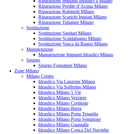
Riparazione Impianti Idraulici a Milano
Riparazione Perdite d’Acqua Milano
Riparazione Rubinetti Milano
Riparazione Scarichi Intasati Milano
Riparazione Tubature Milano
Sostituzione
Sostituzione Sanitari Milano
Sostituzione Scaldabagno Milano
Sostituzione Vasca da Bagno Milano
Manutenzione
Manutenzione Impianti Idraulici Milano
Spurgo
Spurgo Fognature Milano
Zone Milano
Milano Centro
Idraulico Via Lanzone Milano
Idraulico Via Solferino Milano
Idraulico Milano 5 Vie
Idraulico Milano Verziere
Idraulico Milano Cordusio
Idraulico Milano Brera
Idraulico Milano Porta Tenaglia
Idraulico Milano Porta Sempione
Idraulico Milano Guastalla
Idraulico Milano Conca Del Naviglio