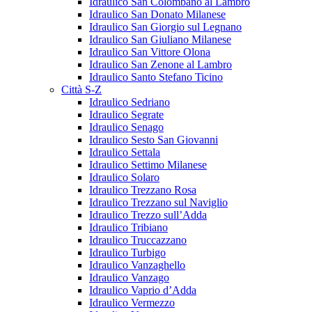
Idraulico San Colombano al Lambro
Idraulico San Donato Milanese
Idraulico San Giorgio sul Legnano
Idraulico San Giuliano Milanese
Idraulico San Vittore Olona
Idraulico San Zenone al Lambro
Idraulico Santo Stefano Ticino
Città S-Z
Idraulico Sedriano
Idraulico Segrate
Idraulico Senago
Idraulico Sesto San Giovanni
Idraulico Settala
Idraulico Settimo Milanese
Idraulico Solaro
Idraulico Trezzano Rosa
Idraulico Trezzano sul Naviglio
Idraulico Trezzo sull’Adda
Idraulico Tribiano
Idraulico Truccazzano
Idraulico Turbigo
Idraulico Vanzaghello
Idraulico Vanzago
Idraulico Vaprio d’Adda
Idraulico Vermezzo