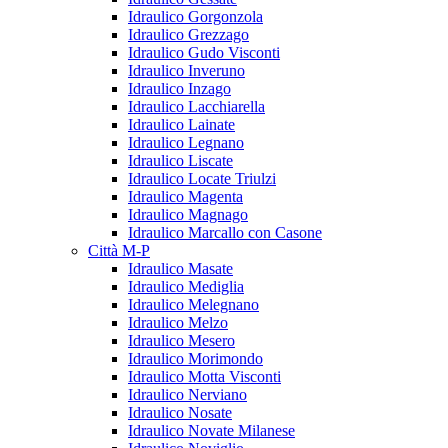
Idraulico Gorgonzola
Idraulico Grezzago
Idraulico Gudo Visconti
Idraulico Inveruno
Idraulico Inzago
Idraulico Lacchiarella
Idraulico Lainate
Idraulico Legnano
Idraulico Liscate
Idraulico Locate Triulzi
Idraulico Magenta
Idraulico Magnago
Idraulico Marcallo con Casone
Città M-P
Idraulico Masate
Idraulico Mediglia
Idraulico Melegnano
Idraulico Melzo
Idraulico Mesero
Idraulico Morimondo
Idraulico Motta Visconti
Idraulico Nerviano
Idraulico Nosate
Idraulico Novate Milanese