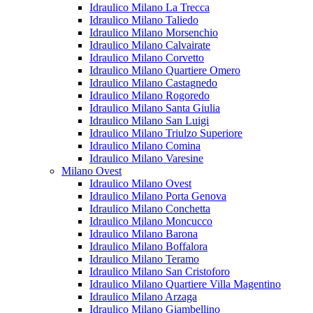
Idraulico Milano La Trecca
Idraulico Milano Taliedo
Idraulico Milano Morsenchio
Idraulico Milano Calvairate
Idraulico Milano Corvetto
Idraulico Milano Quartiere Omero
Idraulico Milano Castagnedo
Idraulico Milano Rogoredo
Idraulico Milano Santa Giulia
Idraulico Milano San Luigi
Idraulico Milano Triulzo Superiore
Idraulico Milano Comina
Idraulico Milano Varesine
Milano Ovest
Idraulico Milano Ovest
Idraulico Milano Porta Genova
Idraulico Milano Conchetta
Idraulico Milano Moncucco
Idraulico Milano Barona
Idraulico Milano Boffalora
Idraulico Milano Teramo
Idraulico Milano San Cristoforo
Idraulico Milano Quartiere Villa Magentino
Idraulico Milano Arzaga
Idraulico Milano Giambellino