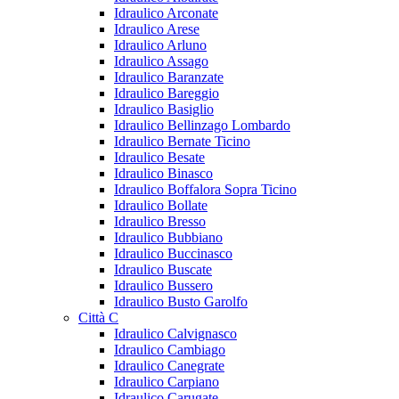
Idraulico Arconate
Idraulico Arese
Idraulico Arluno
Idraulico Assago
Idraulico Baranzate
Idraulico Bareggio
Idraulico Basiglio
Idraulico Bellinzago Lombardo
Idraulico Bernate Ticino
Idraulico Besate
Idraulico Binasco
Idraulico Boffalora Sopra Ticino
Idraulico Bollate
Idraulico Bresso
Idraulico Bubbiano
Idraulico Buccinasco
Idraulico Buscate
Idraulico Bussero
Idraulico Busto Garolfo
Città C
Idraulico Calvignasco
Idraulico Cambiago
Idraulico Canegrate
Idraulico Carpiano
Idraulico Carugate