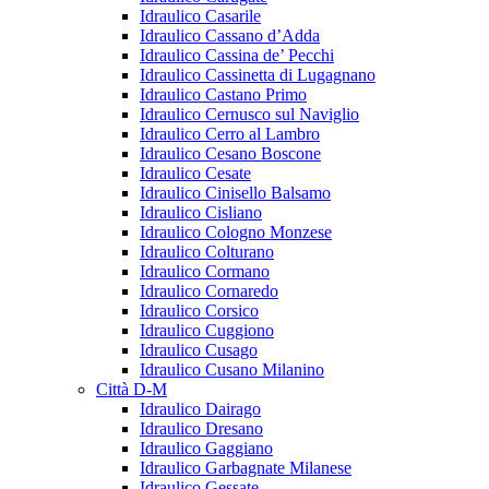
Idraulico Casarile
Idraulico Cassano d’Adda
Idraulico Cassina de’ Pecchi
Idraulico Cassinetta di Lugagnano
Idraulico Castano Primo
Idraulico Cernusco sul Naviglio
Idraulico Cerro al Lambro
Idraulico Cesano Boscone
Idraulico Cesate
Idraulico Cinisello Balsamo
Idraulico Cisliano
Idraulico Cologno Monzese
Idraulico Colturano
Idraulico Cormano
Idraulico Cornaredo
Idraulico Corsico
Idraulico Cuggiono
Idraulico Cusago
Idraulico Cusano Milanino
Città D-M
Idraulico Dairago
Idraulico Dresano
Idraulico Gaggiano
Idraulico Garbagnate Milanese
Idraulico Gessate