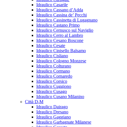
Idraulico Casarile
Idraulico Cassano d’Adda
Idraulico Cassina de’ Pecchi
Idraulico Cassinetta di Lugagnano
Idraulico Castano Primo
Idraulico Cernusco sul Naviglio
Idraulico Cerro al Lambro
Idraulico Cesano Boscone
Idraulico Cesate
Idraulico Cinisello Balsamo
Idraulico Cisliano
Idraulico Cologno Monzese
Idraulico Colturano
Idraulico Cormano
Idraulico Cornaredo
Idraulico Corsico
Idraulico Cuggiono
Idraulico Cusago
Idraulico Cusano Milanino
Città D-M
Idraulico Dairago
Idraulico Dresano
Idraulico Gaggiano
Idraulico Garbagnate Milanese