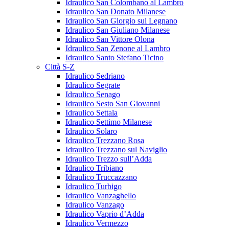
Idraulico San Colombano al Lambro
Idraulico San Donato Milanese
Idraulico San Giorgio sul Legnano
Idraulico San Giuliano Milanese
Idraulico San Vittore Olona
Idraulico San Zenone al Lambro
Idraulico Santo Stefano Ticino
Città S-Z
Idraulico Sedriano
Idraulico Segrate
Idraulico Senago
Idraulico Sesto San Giovanni
Idraulico Settala
Idraulico Settimo Milanese
Idraulico Solaro
Idraulico Trezzano Rosa
Idraulico Trezzano sul Naviglio
Idraulico Trezzo sull’Adda
Idraulico Tribiano
Idraulico Truccazzano
Idraulico Turbigo
Idraulico Vanzaghello
Idraulico Vanzago
Idraulico Vaprio d’Adda
Idraulico Vermezzo