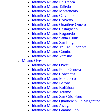
Idraulico Milano La Trecca
Idraulico Milano Taliedo
Idraulico Milano Morsenchio
Idraulico Milano Calvairate
Idraulico Milano Corvetto
Idraulico Milano Quartiere Omero
Idraulico Milano Castagnedo
Idraulico Milano Rogoredo
Idraulico Milano Santa Giulia
Idraulico Milano San Luigi
Idraulico Milano Triulzo Superiore
Idraulico Milano Comina
Idraulico Milano Varesine
Milano Ovest
Idraulico Milano Ovest
Idraulico Milano Porta Genova
Idraulico Milano Conchetta
Idraulico Milano Moncucco
Idraulico Milano Barona
Idraulico Milano Boffalora
Idraulico Milano Teramo
Idraulico Milano San Cristoforo
Idraulico Milano Quartiere Villa Magentino
Idraulico Milano Arzaga
Idraulico Milano Giambellino