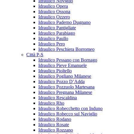
Idraulico Noviglio
Idraulico Opera
Idraulico Ossona
Idraulico Ozzero
Idraulico Paderno Dugnano
Idraulico Pantigliate
Idraulico Parabiago
Idraulico Paullo
Idraulico Pero
Idraulico Peschiera Borromeo
Città P-S
Idraulico Pessano con Bornago
Idraulico Pieve Emanuele
Idraulico Pioltello
Idraulico Pogliano Milanese
Idraulico Pozzo D’Adda
Idraulico Pozzuolo Martesana
Idraulico Pregnana Milanese
Idraulico Rescaldina
Idraulico Rho
Idraulico Robecchetto con Induno
Idraulico Robecco sul Naviglio
Idraulico Rodano
Idraulico Rosate
Idraulico Rozzano