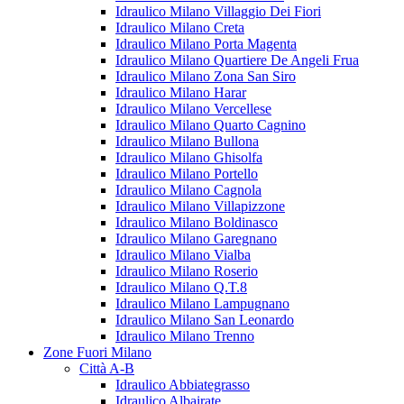
Idraulico Milano Villaggio Dei Fiori
Idraulico Milano Creta
Idraulico Milano Porta Magenta
Idraulico Milano Quartiere De Angeli Frua
Idraulico Milano Zona San Siro
Idraulico Milano Harar
Idraulico Milano Vercellese
Idraulico Milano Quarto Cagnino
Idraulico Milano Bullona
Idraulico Milano Ghisolfa
Idraulico Milano Portello
Idraulico Milano Cagnola
Idraulico Milano Villapizzone
Idraulico Milano Boldinasco
Idraulico Milano Garegnano
Idraulico Milano Vialba
Idraulico Milano Roserio
Idraulico Milano Q.T.8
Idraulico Milano Lampugnano
Idraulico Milano San Leonardo
Idraulico Milano Trenno
Zone Fuori Milano
Città A-B
Idraulico Abbiategrasso
Idraulico Albairate