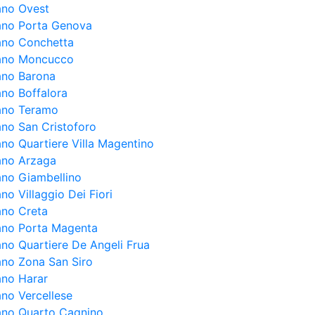
lano Ovest
lano Porta Genova
lano Conchetta
lano Moncucco
lano Barona
ano Boffalora
lano Teramo
ano San Cristoforo
ano Quartiere Villa Magentino
lano Arzaga
lano Giambellino
ano Villaggio Dei Fiori
ano Creta
lano Porta Magenta
ano Quartiere De Angeli Frua
lano Zona San Siro
ano Harar
ano Vercellese
lano Quarto Cagnino