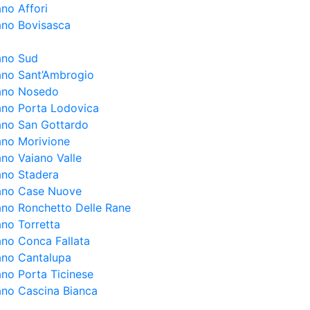
ano Affori
lano Bovisasca
lano Sud
lano Sant’Ambrogio
lano Nosedo
lano Porta Lodovica
lano San Gottardo
lano Morivione
ano Vaiano Valle
lano Stadera
lano Case Nuove
lano Ronchetto Delle Rane
ano Torretta
lano Conca Fallata
lano Cantalupa
ano Porta Ticinese
lano Cascina Bianca