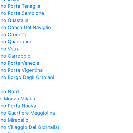
ano Porta Tenaglia
lano Porta Sempione
ano Guastalla
lano Conca Del Naviglio
lano Crocetta
lano Quadronno
ano Vetra
lano Carrobbio
lano Porta Venezia
ano Porta Vigentina
ano Borgo Degli Ortolani
lano Nord
ale Monza Milano
lano Porta Nuova
lano Quartiere Maggiolina
ano Mirabello
ano Villaggio Dei Giornalisti