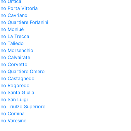
ano Ortica
ano Porta Vittoria
lano Cavriano
ano Quartiere Forlanini
lano Monluè
lano La Trecca
ano Taliedo
lano Morsenchio
ano Calvairate
lano Corvetto
lano Quartiere Omero
lano Castagnedo
lano Rogoredo
ano Santa Giulia
ano San Luigi
ano Triulzo Superiore
lano Comina
ano Varesine