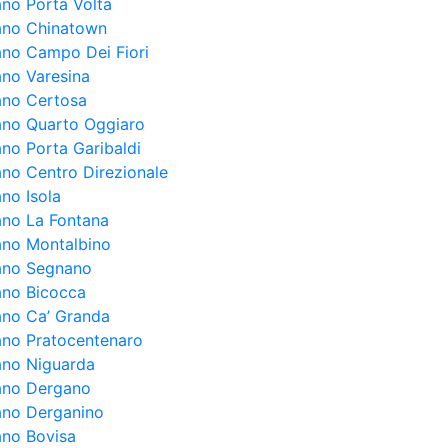
ano Porta Volta
lano Chinatown
lano Campo Dei Fiori
ano Varesina
lano Certosa
lano Quarto Oggiaro
ano Porta Garibaldi
lano Centro Direzionale
ano Isola
lano La Fontana
lano Montalbino
lano Segnano
lano Bicocca
lano Ca’ Granda
lano Pratocentenaro
lano Niguarda
lano Dergano
lano Derganino
ano Bovisa