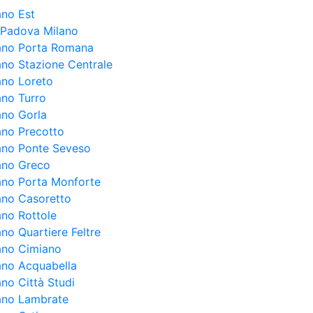
ano Est
a Padova Milano
lano Porta Romana
lano Stazione Centrale
ano Loreto
ano Turro
ano Gorla
lano Precotto
lano Ponte Seveso
lano Greco
lano Porta Monforte
lano Casoretto
ano Rottole
ano Quartiere Feltre
lano Cimiano
lano Acquabella
ano Città Studi
lano Lambrate