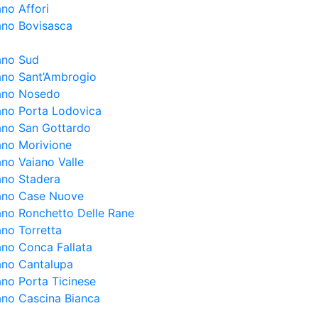
ano Affori
lano Bovisasca
lano Sud
lano Sant’Ambrogio
lano Nosedo
lano Porta Lodovica
lano San Gottardo
lano Morivione
ano Vaiano Valle
lano Stadera
lano Case Nuove
lano Ronchetto Delle Rane
ano Torretta
lano Conca Fallata
lano Cantalupa
ano Porta Ticinese
lano Cascina Bianca