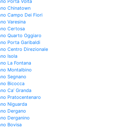
ano Porta Volta
lano Chinatown
lano Campo Dei Fiori
ano Varesina
lano Certosa
lano Quarto Oggiaro
ano Porta Garibaldi
lano Centro Direzionale
ano Isola
lano La Fontana
lano Montalbino
lano Segnano
lano Bicocca
lano Ca’ Granda
lano Pratocentenaro
lano Niguarda
lano Dergano
lano Derganino
ano Bovisa