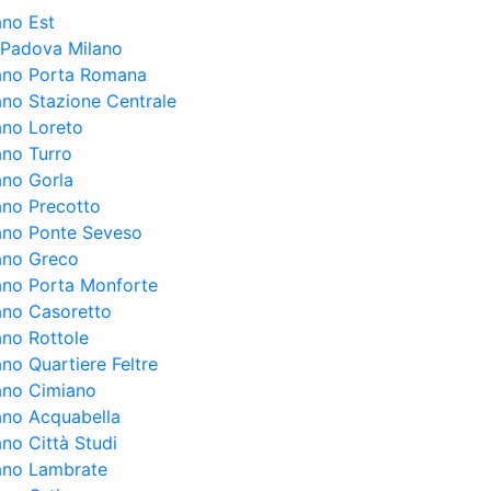
ano Est
a Padova Milano
lano Porta Romana
lano Stazione Centrale
ano Loreto
ano Turro
ano Gorla
lano Precotto
lano Ponte Seveso
lano Greco
lano Porta Monforte
lano Casoretto
ano Rottole
ano Quartiere Feltre
lano Cimiano
lano Acquabella
ano Città Studi
lano Lambrate