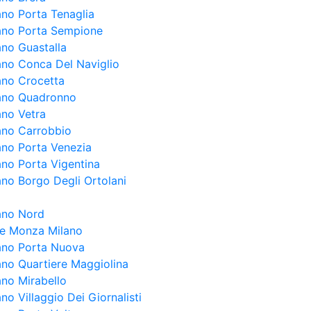
ano Porta Tenaglia
lano Porta Sempione
ano Guastalla
lano Conca Del Naviglio
lano Crocetta
lano Quadronno
ano Vetra
lano Carrobbio
lano Porta Venezia
ano Porta Vigentina
ano Borgo Degli Ortolani
lano Nord
ale Monza Milano
lano Porta Nuova
lano Quartiere Maggiolina
ano Mirabello
ano Villaggio Dei Giornalisti