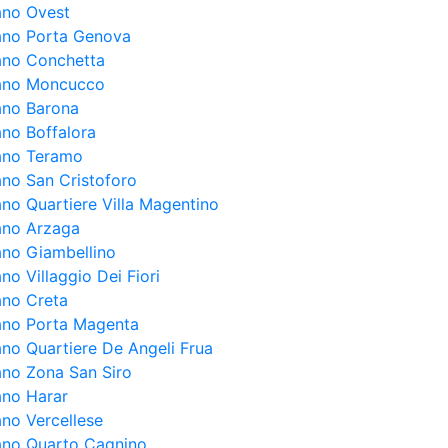
lano Ovest
lano Porta Genova
lano Conchetta
lano Moncucco
lano Barona
ano Boffalora
lano Teramo
ano San Cristoforo
ano Quartiere Villa Magentino
lano Arzaga
lano Giambellino
ano Villaggio Dei Fiori
ano Creta
lano Porta Magenta
ano Quartiere De Angeli Frua
lano Zona San Siro
ano Harar
ano Vercellese
lano Quarto Cagnino