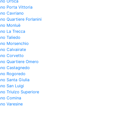
ano Ortica
ano Porta Vittoria
lano Cavriano
ano Quartiere Forlanini
lano Monluè
lano La Trecca
ano Taliedo
lano Morsenchio
ano Calvairate
lano Corvetto
lano Quartiere Omero
lano Castagnedo
lano Rogoredo
ano Santa Giulia
ano San Luigi
ano Triulzo Superiore
lano Comina
ano Varesine