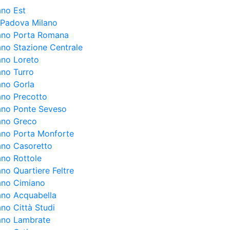
ano Est
a Padova Milano
lano Porta Romana
lano Stazione Centrale
ano Loreto
ano Turro
ano Gorla
lano Precotto
lano Ponte Seveso
lano Greco
lano Porta Monforte
lano Casoretto
ano Rottole
ano Quartiere Feltre
lano Cimiano
lano Acquabella
ano Città Studi
lano Lambrate