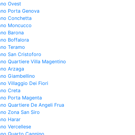
lano Ovest
lano Porta Genova
lano Conchetta
lano Moncucco
lano Barona
ano Boffalora
lano Teramo
ano San Cristoforo
ano Quartiere Villa Magentino
lano Arzaga
lano Giambellino
ano Villaggio Dei Fiori
ano Creta
lano Porta Magenta
ano Quartiere De Angeli Frua
lano Zona San Siro
ano Harar
ano Vercellese
lano Quarto Cagnino