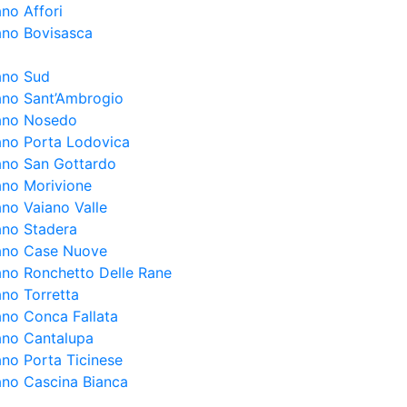
ano Affori
lano Bovisasca
lano Sud
lano Sant’Ambrogio
lano Nosedo
lano Porta Lodovica
lano San Gottardo
lano Morivione
ano Vaiano Valle
lano Stadera
lano Case Nuove
lano Ronchetto Delle Rane
ano Torretta
lano Conca Fallata
lano Cantalupa
ano Porta Ticinese
lano Cascina Bianca