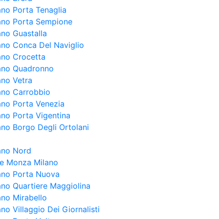
ano Porta Tenaglia
lano Porta Sempione
ano Guastalla
lano Conca Del Naviglio
lano Crocetta
lano Quadronno
ano Vetra
lano Carrobbio
lano Porta Venezia
ano Porta Vigentina
ano Borgo Degli Ortolani
lano Nord
ale Monza Milano
lano Porta Nuova
lano Quartiere Maggiolina
ano Mirabello
ano Villaggio Dei Giornalisti