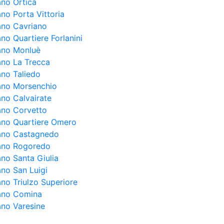
ano Ortica
ano Porta Vittoria
lano Cavriano
ano Quartiere Forlanini
lano Monluè
lano La Trecca
ano Taliedo
lano Morsenchio
ano Calvairate
lano Corvetto
lano Quartiere Omero
lano Castagnedo
lano Rogoredo
ano Santa Giulia
ano San Luigi
ano Triulzo Superiore
lano Comina
ano Varesine