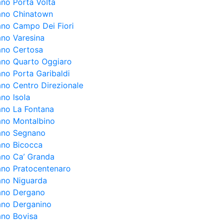
ano Porta Volta
lano Chinatown
lano Campo Dei Fiori
ano Varesina
lano Certosa
lano Quarto Oggiaro
ano Porta Garibaldi
lano Centro Direzionale
ano Isola
lano La Fontana
lano Montalbino
lano Segnano
lano Bicocca
lano Ca’ Granda
lano Pratocentenaro
lano Niguarda
lano Dergano
lano Derganino
ano Bovisa